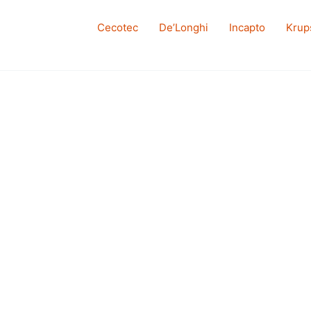
Cecotec
De’Longhi
Incapto
Krup