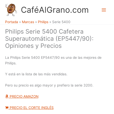
Ir
CaféAlGrano.com
al
M
contenido
Portada
»
Marcas
»
Philips
»
Serie 5400
a
Philips Serie 5400 Cafetera
i
Superautomática (EP5447/90):
n
Opiniones y Precios
M
La Philips Serie 5400 EP5447/90 es una de las mejores de
e
Philips.
n
Y está en la lista de las más vendidas.
u
Pero su precio es algo mayor y prefiero la serie 3200.
PRECIO AMAZON
PRECIO EL CORTE INGLÉS