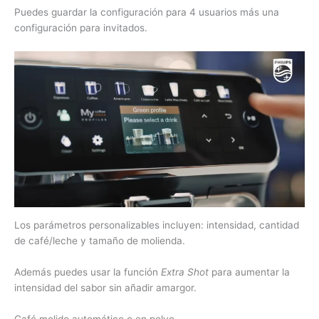
Puedes guardar la configuración para 4 usuarios más una
configuración para invitados.
Los parámetros personalizables incluyen: intensidad, cantidad
de café/leche y tamaño de molienda.
Además puedes usar la función
Extra Shot
para aumentar la
intensidad del sabor sin añadir amargor.
Café molido automático o en polvo