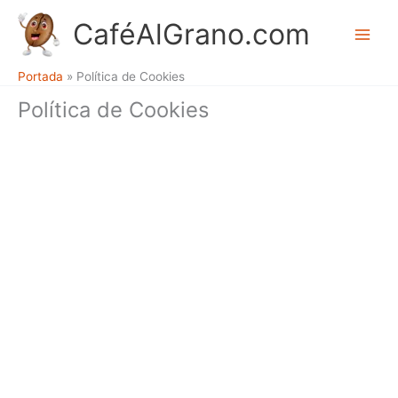
Ir
CaféAlGrano.com
al
M
contenido
Portada
»
Política de Cookies
a
Política de Cookies
i
n
M
e
n
u